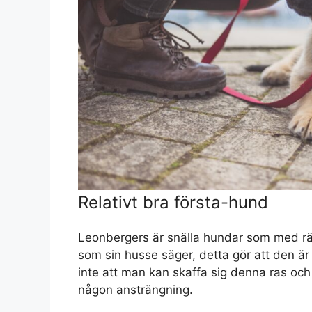
Relativt bra första-hund
Leonbergers är snälla hundar som med rät
som sin husse säger, detta gör att den ä
inte att man kan skaffa sig denna ras och 
någon ansträngning.